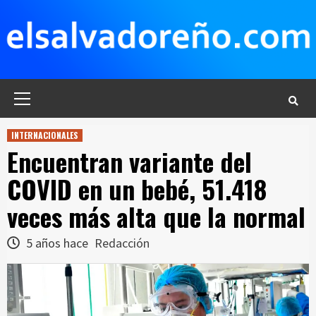
Saltar
al
contenido
Menú
principal
INTERNACIONALES
Encuentran variante del
COVID en un bebé, 51.418
veces más alta que la normal
5 años hace
Redacción