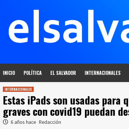
Saltar
al
contenido
INICIO
POLÍTICA
EL SALVADOR
INTERNACIONALES
INTERNACIONALES
Estas iPads son usadas para q
graves con covid19 puedan des
6 años hace
Redacción