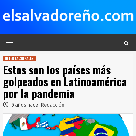
Saltar
al
contenido
Menú
principal
INTERNACIONALES
Estos son los países más
golpeados en Latinoamérica
por la pandemia
5 años hace
Redacción