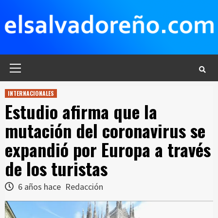
Saltar
al
contenido
Menú
principal
INTERNACIONALES
Estudio afirma que la
mutación del coronavirus se
expandió por Europa a través
de los turistas
6 años hace
Redacción