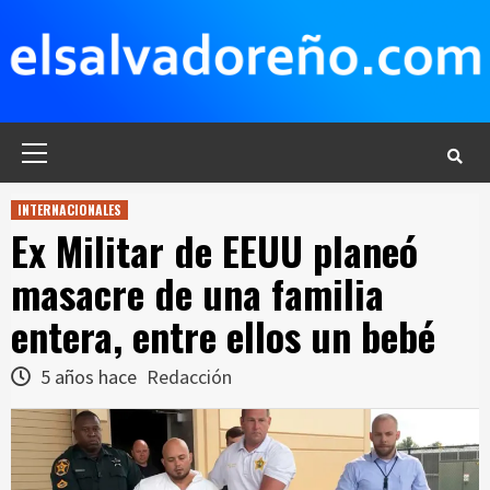
Saltar
al
contenido
Menú
principal
INTERNACIONALES
Ex Militar de EEUU planeó
masacre de una familia
entera, entre ellos un bebé
5 años hace
Redacción