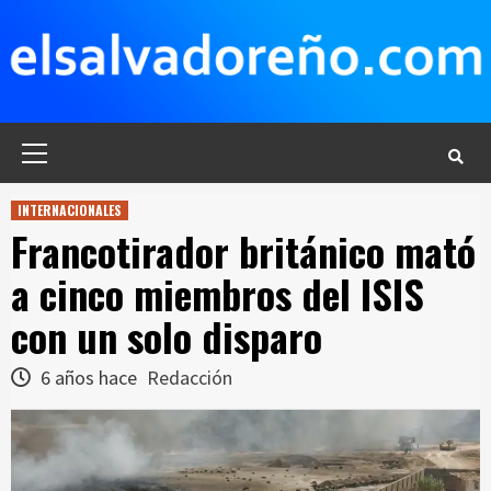
Saltar
al
contenido
Menú
principal
INTERNACIONALES
Francotirador británico mató
a cinco miembros del ISIS
con un solo disparo
6 años hace
Redacción