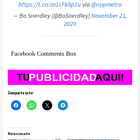
https://t.co/zo1cFk8p1u
via
@nypmetro
— Bo Snerdley (@BoSnerdley)
November 21,
2020
Facebook Comments Box
Comparte esto:
Relacionado