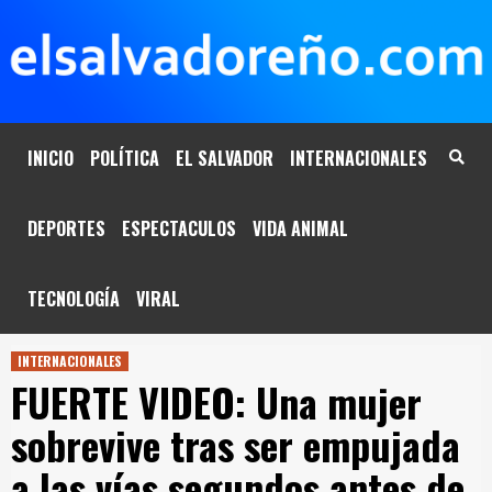
Saltar
al
contenido
INICIO
POLÍTICA
EL SALVADOR
INTERNACIONALES
DEPORTES
ESPECTACULOS
VIDA ANIMAL
TECNOLOGÍA
VIRAL
INTERNACIONALES
FUERTE VIDEO: Una mujer
sobrevive tras ser empujada
a las vías segundos antes de