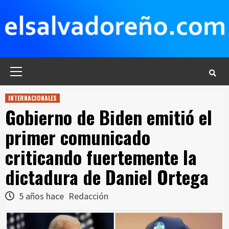
Saltar
al
contenido
Menú
principal
INTERNACIONALES
Gobierno de Biden emitió el
primer comunicado
criticando fuertemente la
dictadura de Daniel Ortega
5 años hace
Redacción