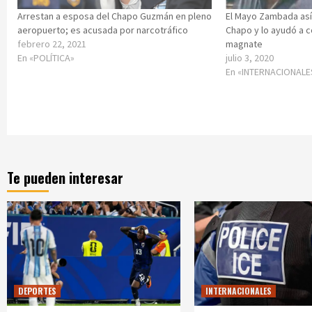
Arrestan a esposa del Chapo Guzmán en pleno
El Mayo Zambada así 
aeropuerto; es acusada por narcotráfico
Chapo y lo ayudó a c
febrero 22, 2021
magnate
En «POLÍTICA»
julio 3, 2020
En «INTERNACIONALE
Te pueden interesar
DEPORTES
INTERNACIONALES