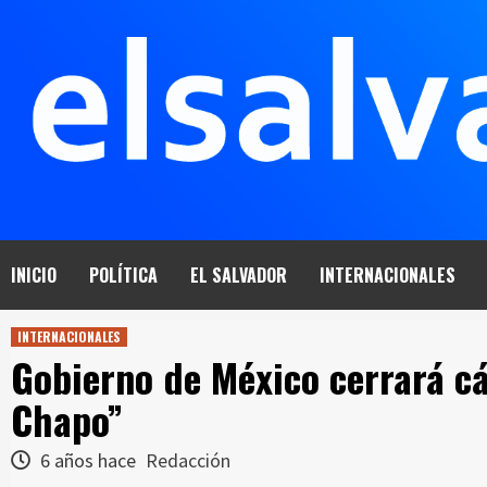
Saltar
al
contenido
INICIO
POLÍTICA
EL SALVADOR
INTERNACIONALES
INTERNACIONALES
Gobierno de México cerrará cá
Chapo”
6 años hace
Redacción