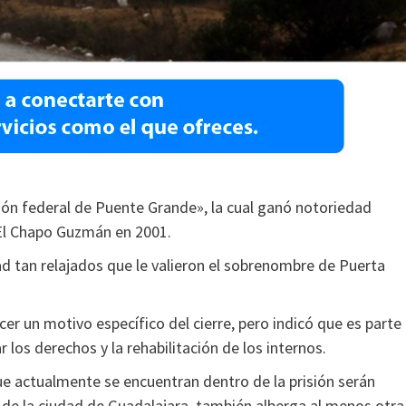
sión federal de Puente Grande», la cual ganó notoriedad
 El Chapo Guzmán en 2001.
ad tan relajados que le valieron el sobrenombre de Puerta
er un motivo específico del cierre, pero indicó que es parte
 los derechos y la rehabilitación de los internos.
ue actualmente se encuentran dentro de la prisión serán
a de la ciudad de Guadalajara, también alberga al menos otra