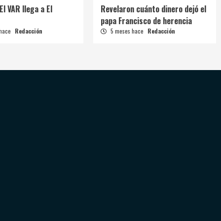
El VAR llega a El
Revelaron cuánto dinero dejó el
papa Francisco de herencia
 hace
Redacción
5 meses hace
Redacción