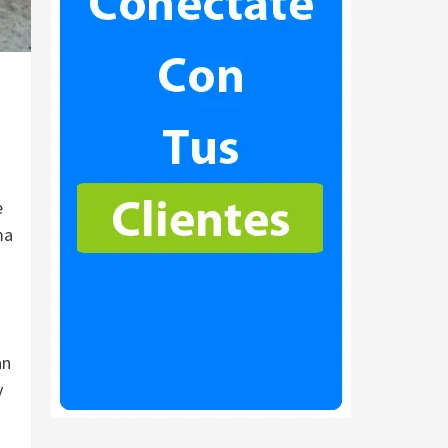
e
ma
an
y