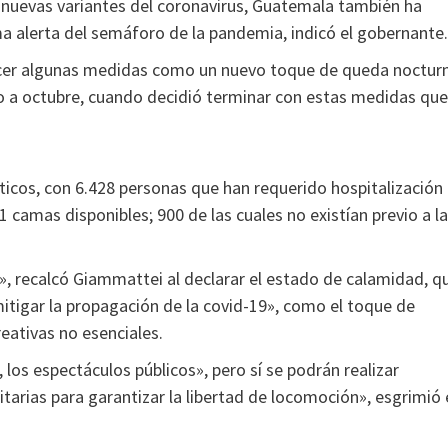
 nuevas variantes del coronavirus, Guatemala también ha
ma alerta del semáforo de la pandemia, indicó el gobernante.
ecer algunas medidas como un nuevo toque de queda noctur
zo a octubre, cuando decidió terminar con estas medidas que
icos, con 6.428 personas que han requerido hospitalización
camas disponibles; 900 de las cuales no existían previo a la
», recalcó Giammattei al declarar el estado de calamidad, q
mitigar la propagación de la covid-19», como el toque de
reativas no esenciales.
os espectáculos públicos», pero sí se podrán realizar
arias para garantizar la libertad de locomoción», esgrimió 