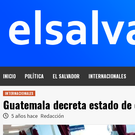
Saltar
al
contenido
INICIO
POLÍTICA
EL SALVADOR
INTERNACIONALES
INTERNACIONALES
Guatemala decreta estado de 
5 años hace
Redacción