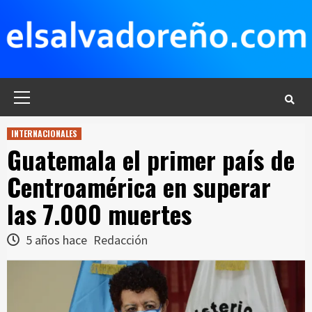
Saltar
al
contenido
Menú
principal
INTERNACIONALES
Guatemala el primer país de
Centroamérica en superar
las 7.000 muertes
5 años hace
Redacción