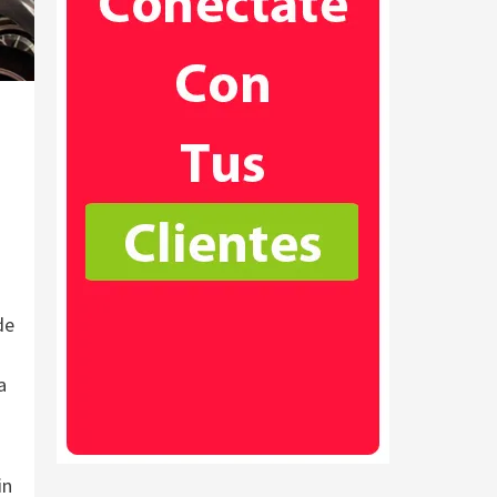
de
a
in