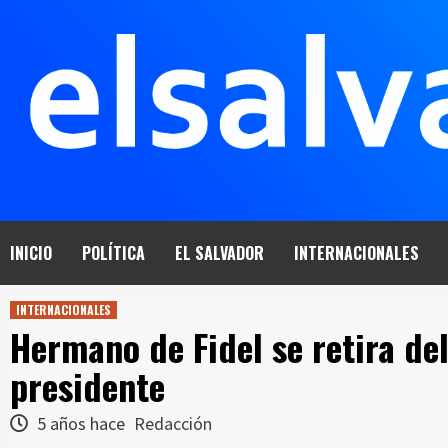
Saltar
al
contenido
INICIO
POLÍTICA
EL SALVADOR
INTERNACIONALES
INTERNACIONALES
Hermano de Fidel se retira de
presidente
5 años hace
Redacción