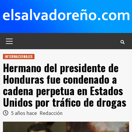
Saltar
al
contenido
Menú
principal
INTERNACIONALES
Hermano del presidente de
Honduras fue condenado a
cadena perpetua en Estados
Unidos por tráfico de drogas
5 años hace
Redacción