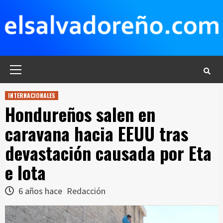
Saltar
al
contenido
Menú
principal
INTERNACIONALES
Hondureños salen en
caravana hacia EEUU tras
devastación causada por Eta
e Iota
6 años hace
Redacción