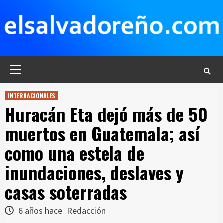
Saltar
al
contenido
Menú
principal
INTERNACIONALES
Huracán Eta dejó más de 50
muertos en Guatemala; así
como una estela de
inundaciones, deslaves y
casas soterradas
6 años hace
Redacción