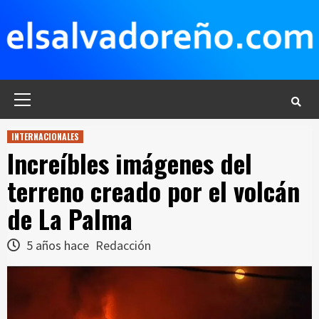
Saltar
al
contenido
Menú
principal
INTERNACIONALES
Increíbles imágenes del
terreno creado por el volcán
de La Palma
5 años hace
Redacción