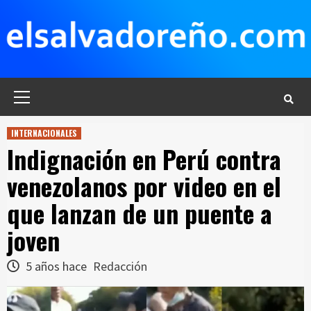
Saltar
al
contenido
Menú
principal
INTERNACIONALES
Indignación en Perú contra
venezolanos por video en el
que lanzan de un puente a
joven
5 años hace
Redacción