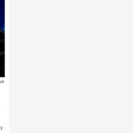
ue
e
 y