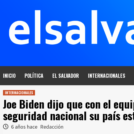
Saltar
al
contenido
INICIO
POLÍTICA
EL SALVADOR
INTERNACIONALES
INTERNACIONALES
Joe Biden dijo que con el equi
seguridad nacional su país est
6 años hace
Redacción