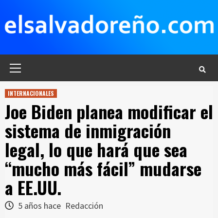
Saltar
al
contenido
Menú
principal
INTERNACIONALES
Joe Biden planea modificar el
sistema de inmigración
legal, lo que hará que sea
“mucho más fácil” mudarse
a EE.UU.
5 años hace
Redacción