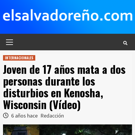
Saltar
al
contenido
Menú
principal
INTERNACIONALES
Joven de 17 años mata a dos
personas durante los
disturbios en Kenosha,
Wisconsin (Vídeo)
6 años hace
Redacción