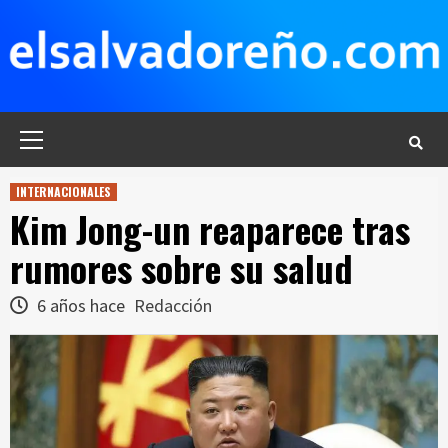
Saltar
al
contenido
Menú
principal
INTERNACIONALES
Kim Jong-un reaparece tras
rumores sobre su salud
6 años hace
Redacción