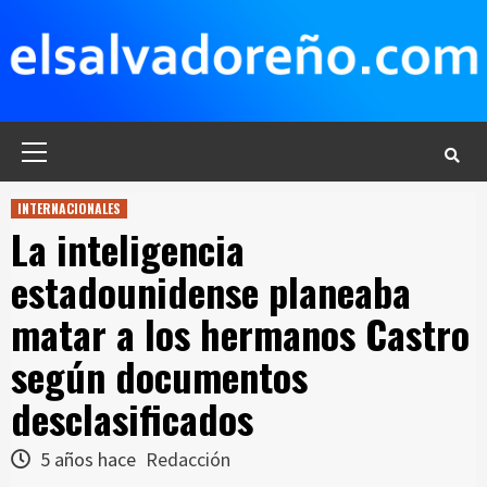
Saltar
al
contenido
Menú
principal
INTERNACIONALES
La inteligencia
estadounidense planeaba
matar a los hermanos Castro
según documentos
desclasificados
5 años hace
Redacción