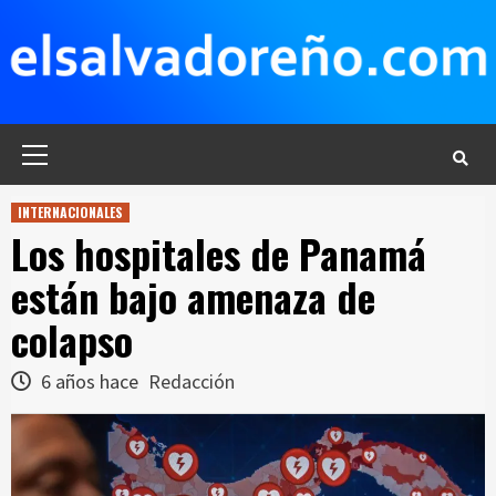
Saltar
al
contenido
Menú
principal
INTERNACIONALES
Los hospitales de Panamá
están bajo amenaza de
colapso
6 años hace
Redacción