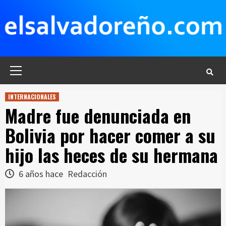
Saltar
al
contenido
Menú
principal
INTERNACIONALES
Madre fue denunciada en
Bolivia por hacer comer a su
hijo las heces de su hermana
6 años hace
Redacción