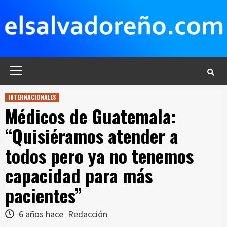
Saltar
al
contenido
Menú
principal
INTERNACIONALES
Médicos de Guatemala:
“Quisiéramos atender a
todos pero ya no tenemos
capacidad para más
pacientes”
6 años hace
Redacción