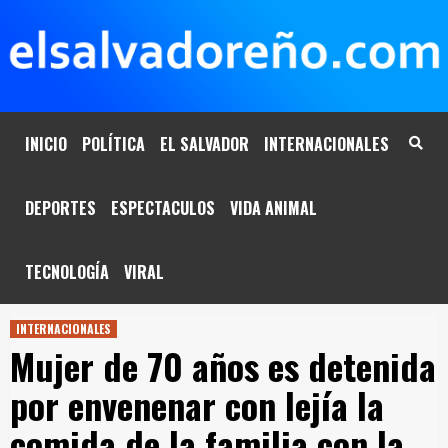
Saltar
al
contenido
INICIO
POLÍTICA
EL SALVADOR
INTERNACIONALES
DEPORTES
ESPECTACULOS
VIDA ANIMAL
TECNOLOGÍA
VIRAL
INTERNACIONALES
Mujer de 70 años es detenida
por envenenar con lejía la
comida de la familia con la