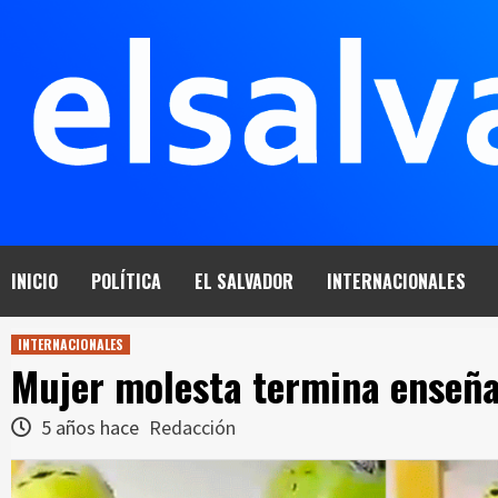
Saltar
al
contenido
INICIO
POLÍTICA
EL SALVADOR
INTERNACIONALES
INTERNACIONALES
Mujer molesta termina enseña
5 años hace
Redacción