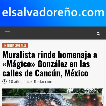
Saltar
al
contenido
Menú
principal
INTERNACIONALES
Muralista rinde homenaja a
«Mágico» González en las
calles de Cancún, México
10 años hace
Redacción