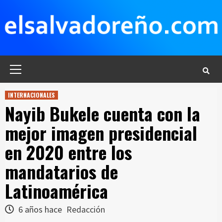
Saltar
al
contenido
Menú
principal
INTERNACIONALES
Nayib Bukele cuenta con la
mejor imagen presidencial
en 2020 entre los
mandatarios de
Latinoamérica
6 años hace
Redacción