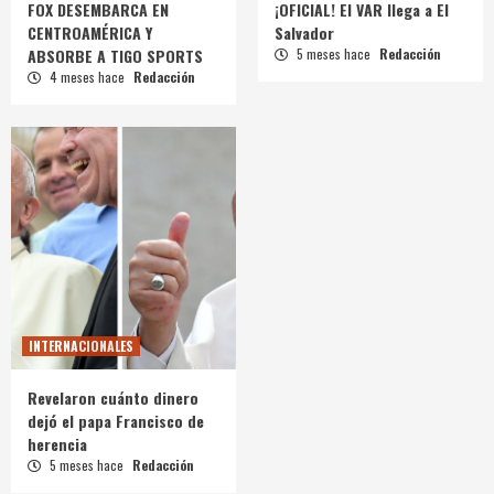
FOX DESEMBARCA EN
¡OFICIAL! El VAR llega a El
CENTROAMÉRICA Y
Salvador
ABSORBE A TIGO SPORTS
5 meses hace
Redacción
4 meses hace
Redacción
INTERNACIONALES
Revelaron cuánto dinero
dejó el papa Francisco de
herencia
5 meses hace
Redacción