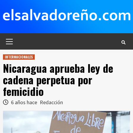
Saltar
al
contenido
Menú
principal
INTERNACIONALES
Nicaragua aprueba ley de
cadena perpetua por
femicidio
6 años hace
Redacción