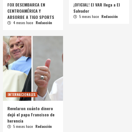
FOX DESEMBARCA EN
¡OFICIAL! El VAR llega a El
CENTROAMÉRICA Y
Salvador
ABSORBE A TIGO SPORTS
5 meses hace
Redacción
4 meses hace
Redacción
INTERNACIONALES
Revelaron cuánto dinero
dejó el papa Francisco de
herencia
5 meses hace
Redacción