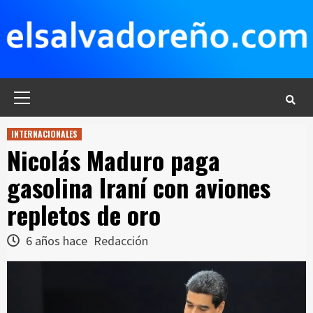
Saltar
al
contenido
Menú
principal
INTERNACIONALES
Nicolás Maduro paga
gasolina Iraní con aviones
repletos de oro
6 años hace
Redacción