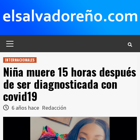
Saltar
al
contenido
Menú
principal
INTERNACIONALES
Niña muere 15 horas después
de ser diagnosticada con
covid19
6 años hace
Redacción