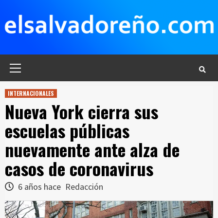
Saltar
al
contenido
Menú
principal
INTERNACIONALES
Nueva York cierra sus
escuelas públicas
nuevamente ante alza de
casos de coronavirus
6 años hace
Redacción