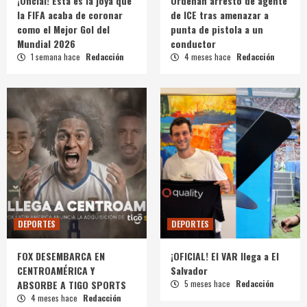
¡Oficial! Esta es la joya que
Ordenan arresto de agente
la FIFA acaba de coronar
de ICE tras amenazar a
como el Mejor Gol del
punta de pistola a un
Mundial 2026
conductor
1 semana hace
Redacción
4 meses hace
Redacción
DEPORTES
DEPORTES
FOX DESEMBARCA EN
¡OFICIAL! El VAR llega a El
CENTROAMÉRICA Y
Salvador
ABSORBE A TIGO SPORTS
5 meses hace
Redacción
4 meses hace
Redacción