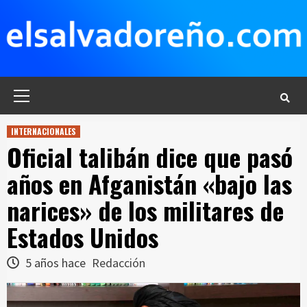
Saltar
al
contenido
Menú
principal
INTERNACIONALES
Oficial talibán dice que pasó
años en Afganistán «bajo las
narices» de los militares de
Estados Unidos
5 años hace
Redacción