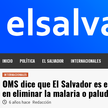
Saltar
al
contenido
INICIO
POLÍTICA
EL SALVADOR
INTERNACIONALES
INTERNACIONALES
OMS dice que El Salvador es e
en eliminar la malaria o palu
6 años hace
Redacción