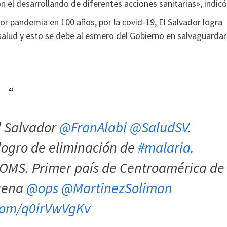
 el desarrollando de diferentes acciones sanitarias», indicó
eor pandemia en 100 años, por la covid-19, El Salvador logra
alud y esto se debe al esmero del Gobierno en salvaguardar
 Salvador ⁦
@FranAlabi
⁩ ⁦
@SaludSV
⁩.
 logro de eliminación de
#malaria
.
r OMS. Primer país de Centroamérica de
buena
@ops
⁦
@MartinezSoliman
.com/q0irVwVgKv