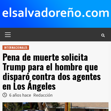
Saltar
al
contenido
Menú
principal
INTERNACIONALES
Pena de muerte solicita
Trump para el hombre que
disparó contra dos agentes
en Los Ángeles
6 años hace
Redacción