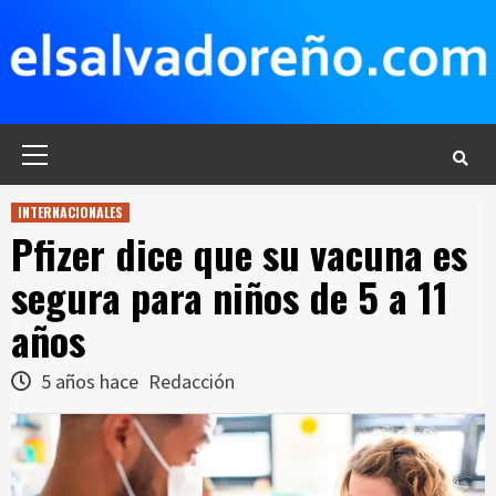
Saltar
al
contenido
Menú
principal
INTERNACIONALES
Pfizer dice que su vacuna es
segura para niños de 5 a 11
años
5 años hace
Redacción