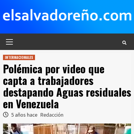
Saltar
al
contenido
Menú
principal
INTERNACIONALES
Polémica por video que
capta a trabajadores
destapando Aguas residuales
en Venezuela
5 años hace
Redacción