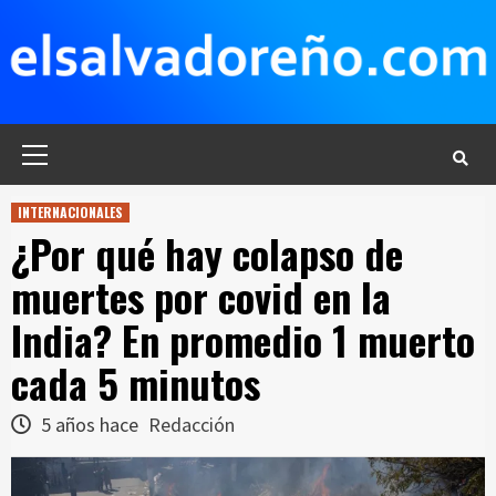
Saltar
al
contenido
Menú
principal
INTERNACIONALES
¿Por qué hay colapso de
muertes por covid en la
India? En promedio 1 muerto
cada 5 minutos
5 años hace
Redacción