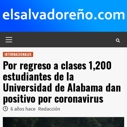
Saltar
al
contenido
Menú
principal
INTERNACIONALES
Por regreso a clases 1,200
estudiantes de la
Universidad de Alabama dan
positivo por coronavirus
6 años hace
Redacción