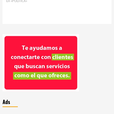
En «POLÍTICA»
Ads