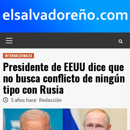
Saltar
al
contenido
Menú
principal
INTERNACIONALES
Presidente de EEUU dice que
no busca conflicto de ningún
tipo con Rusia
5 años hace
Redacción