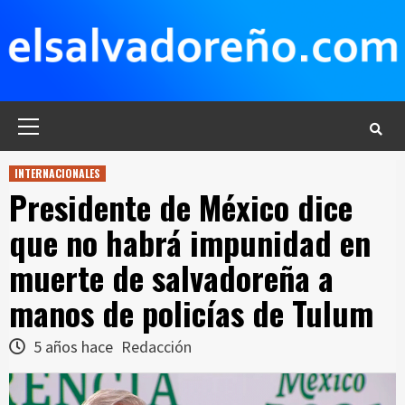
Saltar
al
contenido
Menú
principal
INTERNACIONALES
Presidente de México dice
que no habrá impunidad en
muerte de salvadoreña a
manos de policías de Tulum
5 años hace
Redacción