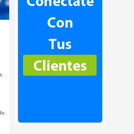
s.
do