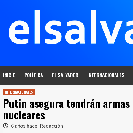
Saltar
al
contenido
INICIO
POLÍTICA
EL SALVADOR
INTERNACIONALES
INTERNACIONALES
Putin asegura tendrán armas 
nucleares
6 años hace
Redacción