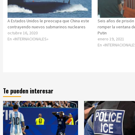
A Estados Unidos le preocupa que China este
Seis años de prisión
contrayendo nuevos submarinos nucleares
romper la ventana de
octubre 16, 2020
Putin
En «INTERNACIONALES»
enero 19, 2021
En «INTERNACIONALE
Te pueden interesar