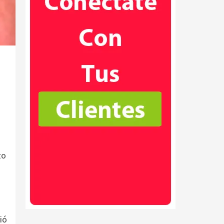
zo
ió