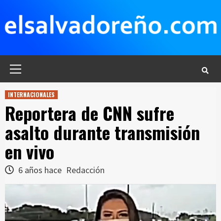
Saltar
al
contenido
Menú
principal
INTERNACIONALES
Reportera de CNN sufre
asalto durante transmisión
en vivo
6 años hace
Redacción