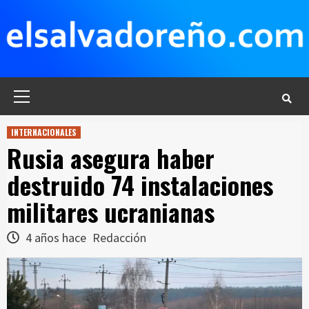
Saltar
al
contenido
Menú
principal
INTERNACIONALES
Rusia asegura haber
destruido 74 instalaciones
militares ucranianas
4 años hace
Redacción