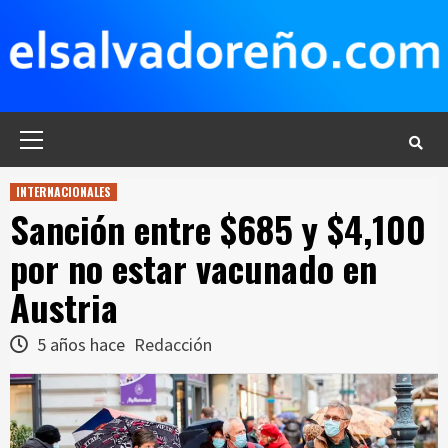
Saltar
al
contenido
Menú
principal
INTERNACIONALES
Sanción entre $685 y $4,100
por no estar vacunado en
Austria
5 años hace
Redacción