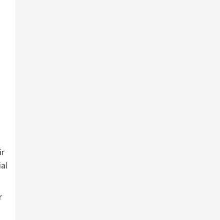
ir
al
r