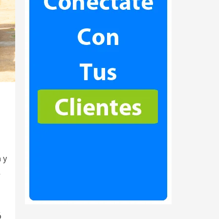
 y
l
ó