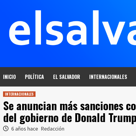
Saltar
al
contenido
INICIO
POLÍTICA
EL SALVADOR
INTERNACIONALES
INTERNACIONALES
Se anuncian más sanciones co
del gobierno de Donald Trum
6 años hace
Redacción