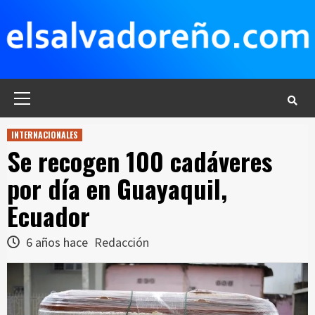
Saltar
al
contenido
Menú
principal
INTERNACIONALES
Se recogen 100 cadáveres
por día en Guayaquil,
Ecuador
6 años hace
Redacción